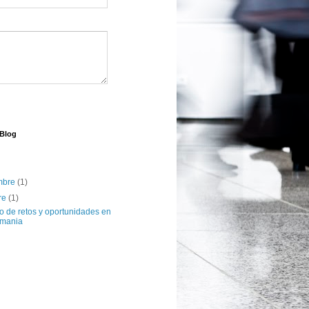
 Blog
embre
(1)
re
(1)
o de retos y oportunidades en
emania