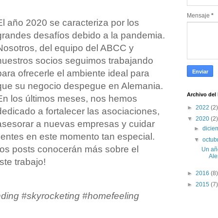
Mensaje
*
El año 2020 se caracteriza por los
grandes desafíos debido a la pandemia.
Nosotros, del equipo del ABCC y
nuestros socios seguimos trabajando
para ofrecerle el ambiente ideal para
que su negocio despegue en Alemania.
Archivo del
En los últimos meses, nos hemos
►
2022
(2)
dedicado a fortalecer las asociaciones,
▼
2020
(2)
asesorar a nuevas empresas y cuidar
►
dici
ientes en este momento tan especial.
▼
octub
mos posts conocerán más sobre el
Un añ
Al
ste trabajo!
►
2016
(8)
►
2015
(7)
nding #skyrocketing #homefeeling