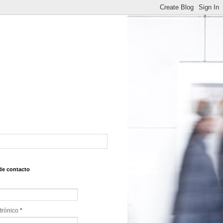
de contacto
trónico
*