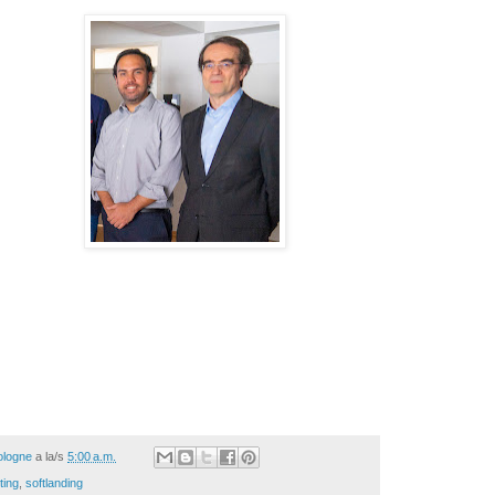
ologne
a la/s
5:00 a.m.
ting
,
softlanding