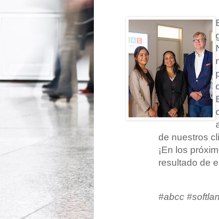
de nuestros cl
¡En los próxi
resultado de e
#abcc #softla